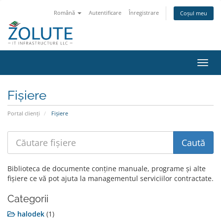
Română
Autentificare
Înregistrare
Coșul meu
Navi
Toggl
Fișiere
Portal clienți
Fișiere
Biblioteca de documente conține manuale, programe și alte
fișiere ce vă pot ajuta la managementul serviciilor contractate.
Categorii
halodek
(1)