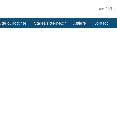
Română
a de cunoștințe
Starea sistemelor
Afiliere
Contact