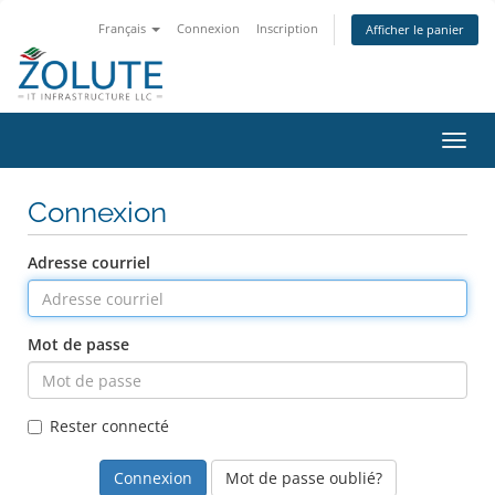
Français
Connexion
Inscription
Afficher le panier
Bascu
la
navig
Connexion
Adresse courriel
Mot de passe
Rester connecté
Mot de passe oublié?