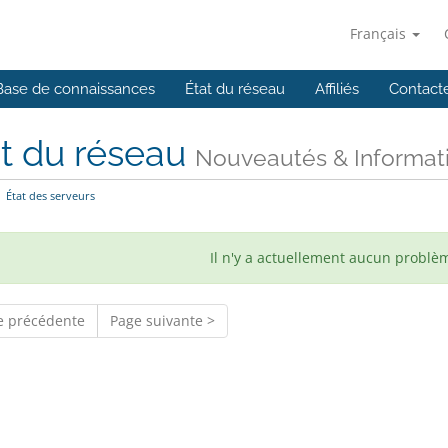
Français
Base de connaissances
État du réseau
Affiliés
Contact
t du réseau
Nouveautés & Informat
État des serveurs
Il n'y a actuellement aucun problè
e précédente
Page suivante >