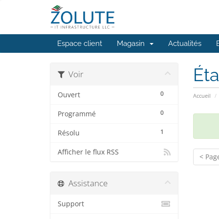
Espace client
Magasin
Actualités
Éta
Voir
0
Ouvert
Accueil
0
Programmé
1
Résolu
Afficher le flux RSS
< Pag
Assistance
Support