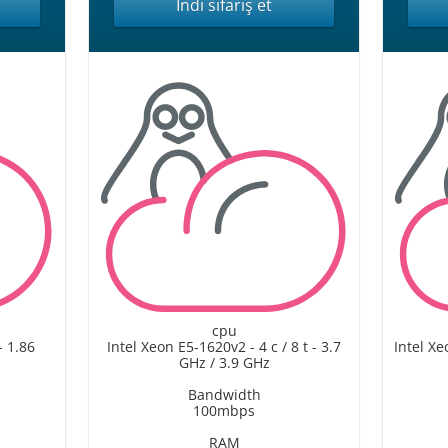
İndi sifariş et
cpu
- 1.86
Intel Xeon E5-1620v2 - 4 c / 8 t - 3.7
Intel Xe
GHz / 3.9 GHz
Bandwidth
100mbps
RAM