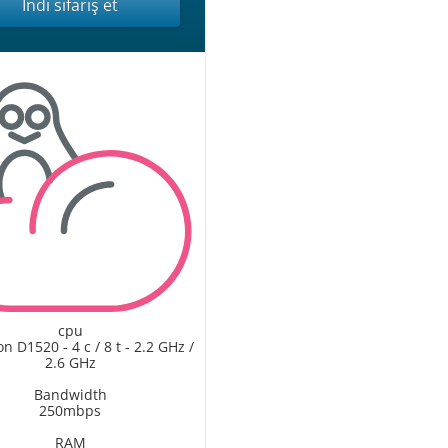
İndi sifariş et
cpu
on D1520 - 4 c / 8 t - 2.2 GHz /
2.6 GHz
Bandwidth
250mbps
RAM