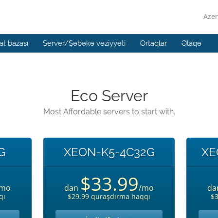
Azer
t bazası
Server/Şəbəkə vəziyyəti
Ortaqlar
Əlaqə
Eco Server
Most Affordable servers to start with.
G
XEON-K5-4C32G
XE
$33.99
/mo
dan
/mo
da
qı
$29.99 quraşdırma haqqı
$3