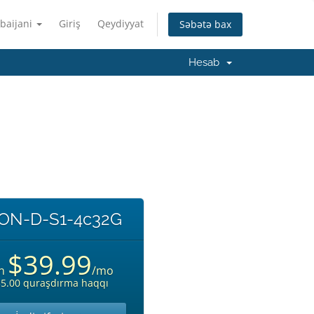
baijani
Giriş
Qeydiyyat
Səbətə bax
Hesab
ON-D-S1-4c32G
$39.99
n
/mo
5.00 quraşdırma haqqı