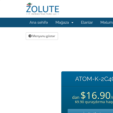
Ana səhifə
Mağaza
Elanlar
Məluma
Menyunu göstər
ATOM-K-2C4
$16.90
dan
$9.90 quraşdırma haq