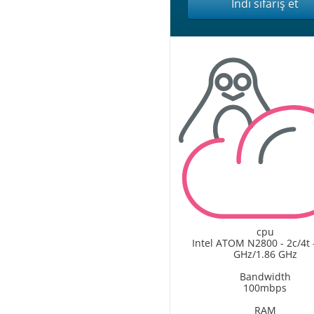
İndi sifariş et
cpu
Intel ATOM N2800 - 2c/4t 
GHz/1.86 GHz
Bandwidth
100mbps
RAM