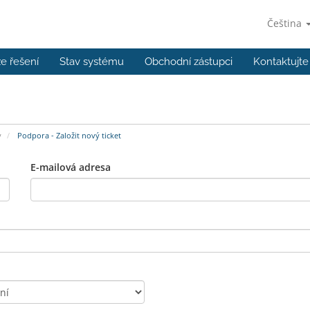
Čeština
e řešení
Stav systému
Obchodní zástupci
Kontaktujte
y
Podpora - Založit nový ticket
E-mailová adresa