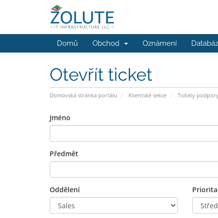
Domů
Obchod
Oznámení
Databáz
Otevřít ticket
Domovská stránka portálu
Klientské sekce
Tickety podpor
Jméno
Předmět
Oddělení
Priorita