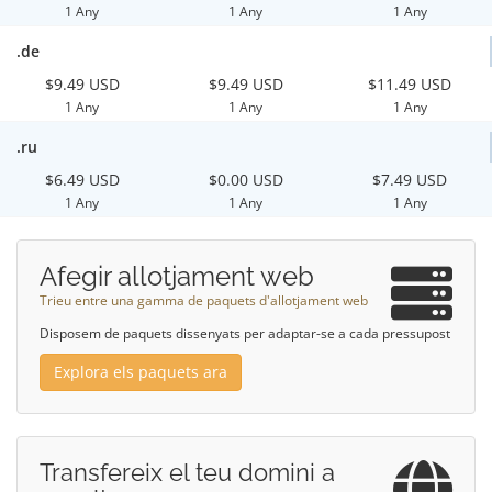
1 Any
1 Any
1 Any
.de
$9.49 USD
$9.49 USD
$11.49 USD
1 Any
1 Any
1 Any
.ru
$6.49 USD
$0.00 USD
$7.49 USD
1 Any
1 Any
1 Any
Afegir allotjament web
Trieu entre una gamma de paquets d'allotjament web
Disposem de paquets dissenyats per adaptar-se a cada pressupost
Explora els paquets ara
Transfereix el teu domini a