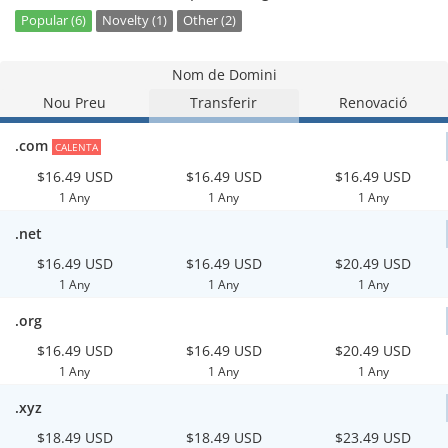
Popular (6)
Novelty (1)
Other (2)
Nom de Domini
Nou Preu
Transferir
Renovació
.com
CALENTA
$16.49 USD
$16.49 USD
$16.49 USD
1 Any
1 Any
1 Any
.net
$16.49 USD
$16.49 USD
$20.49 USD
1 Any
1 Any
1 Any
.org
$16.49 USD
$16.49 USD
$20.49 USD
1 Any
1 Any
1 Any
.xyz
$18.49 USD
$18.49 USD
$23.49 USD