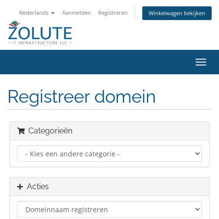
Nederlands
Aanmelden
Registreren
Winkelwagen bekijken
Navig
in-/u
Registreer domein
Categorieën
Acties