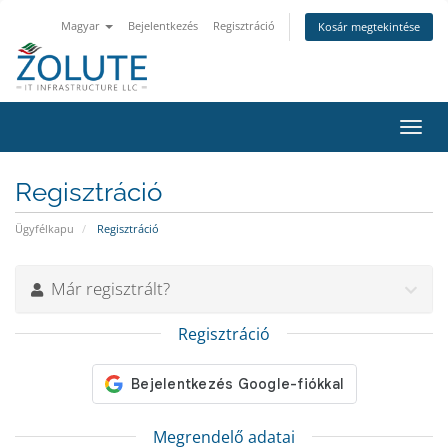
Magyar
Bejelentkezés
Regisztráció
Kosár megtekintése
Váltá
a
navig
Regisztráció
Ügyfélkapu
Regisztráció
Már regisztrált?
Regisztráció
Megrendelő adatai