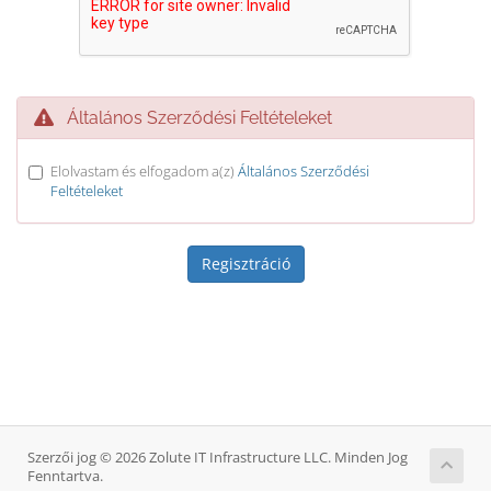
Általános Szerződési Feltételeket
Elolvastam és elfogadom a(z)
Általános Szerződési
Feltételeket
Szerzői jog © 2026 Zolute IT Infrastructure LLC. Minden Jog
Fenntartva.