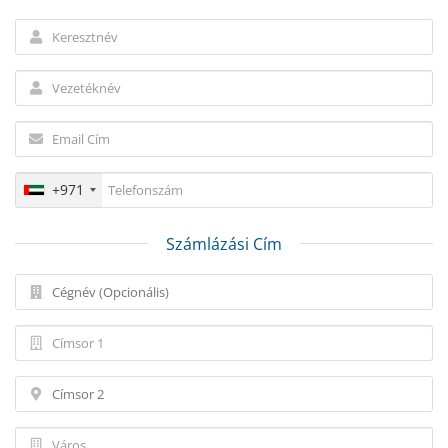
+971
Számlázási Cím