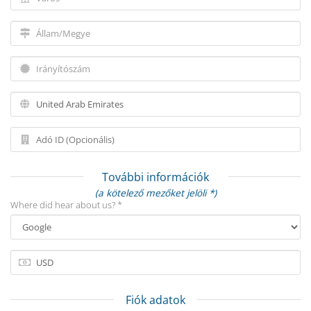
További információk
(a kötelező mezőket jelöli *)
Where did hear about us? *
Fiók adatok