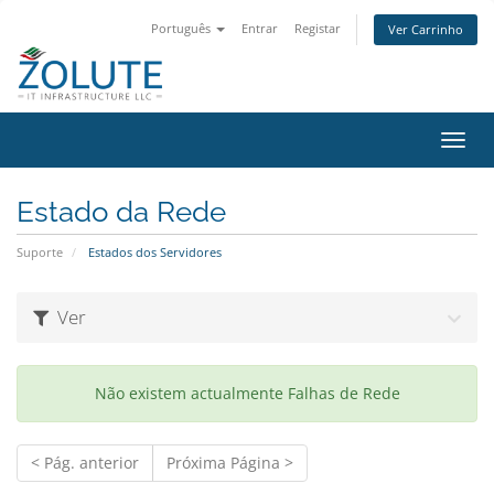
Português
Entrar
Registar
Ver Carrinho
Alter
nave
Estado da Rede
Suporte
Estados dos Servidores
Ver
Não existem actualmente Falhas de Rede
< Pág. anterior
Próxima Página >