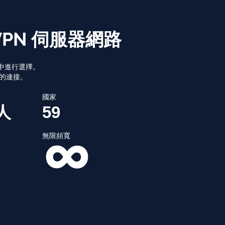
VPN 伺服器網路
器中進行選擇。
定的連接。
國家
人
59
無限頻寬