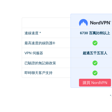
連線速度 *
6730 百萬比特以上
最高速度的線防護®
VPN 伺服器
超過五千五百人
已驗證的無記錄政策
即時聊天客戶支持
購買 NordVPN
*