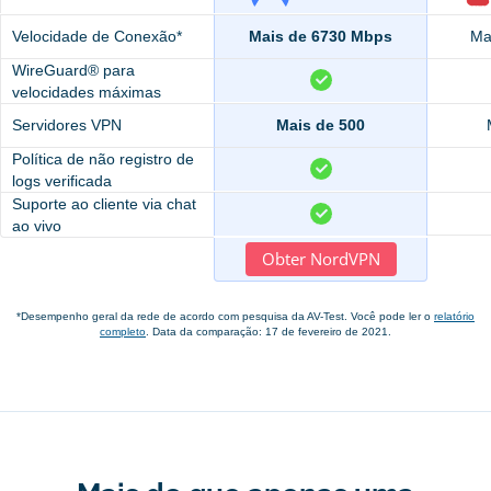
Velocidade de Conexão*
Mais de 6730 Mbps
Ma
WireGuard® para
velocidades máximas
Servidores VPN
Mais de 500
Política de não registro de
logs verificada
Suporte ao cliente via chat
ao vivo
Obter NordVPN
*Desempenho geral da rede de acordo com pesquisa da AV-Test. Você pode ler o
relatório
completo
. Data da comparação: 17 de fevereiro de 2021.