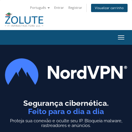
Português
Entrar
Registrar
Visualizar carrinho
Alter
nave
Segurança cibernética.
Feito para o dia a dia
Proteja sua conexão e oculte seu IP.
Bloqueia malware,
rastreadores e anúncios.