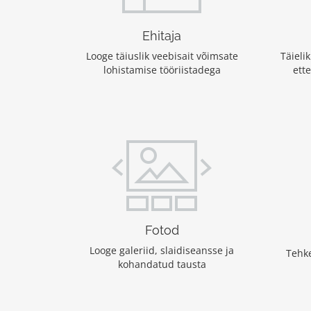
Ehitaja
Looge täiuslik veebisait võimsate
Täiel
lohistamise tööriistadega
ett
Fotod
Looge galeriid, slaidiseansse ja
Tehk
kohandatud tausta