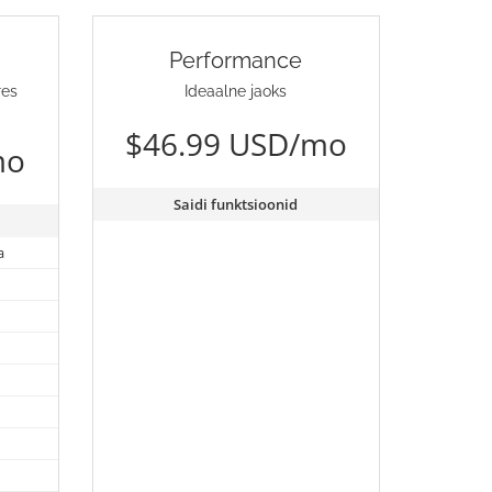
Performance
res
Ideaalne jaoks
$46.99 USD/mo
mo
Saidi funktsioonid
a