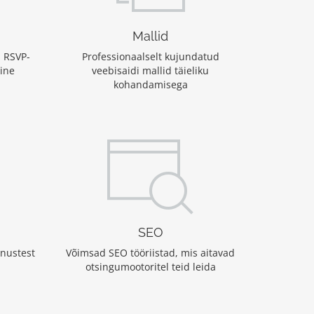
Mallid
 RSVP-
Professionaalselt kujundatud
mine
veebisaidi mallid täieliku
kohandamisega
SEO
nustest
Võimsad SEO tööriistad, mis aitavad
otsingumootoritel teid leida