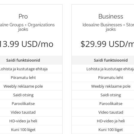
Pro
Business
alne Groups + Organizations
Ideaalne Businesses + Sto
jaoks
jaoks
13.99 USD/mo
$29.99 USD/
Saidi funktsioonid
Saidi funktsioonid
Lohista ja kustutage ehitaja
Lohista ja kustutage ehitaj
Piiramatu leht
Piiramatu leht
Weebly reklaame pole
Weebly reklaame pole
Saidi otsing
Saidi otsing
Paroolikaitse
Paroolikaitse
Video taustad
Video taustad
HD-video ja heli
HD-video ja heli
Kuni 100 liiget
Kuni 100 liiget