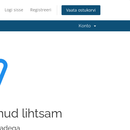
Logi sisse
Registreeri
Vaata ostukorvi
Konto
nud lihtsam
stadega