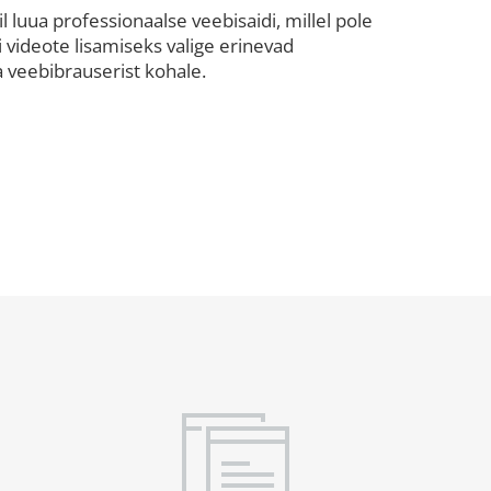
l luua professionaalse veebisaidi, millel pole
õi videote lisamiseks valige erinevad
 veebibrauserist kohale.