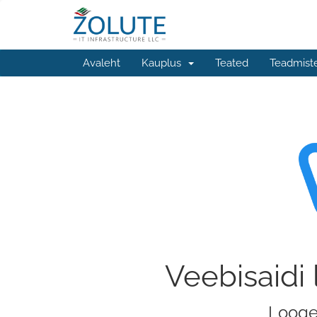
Avaleht
Kauplus
Teated
Teadmist
Veebisaidi
Looge 