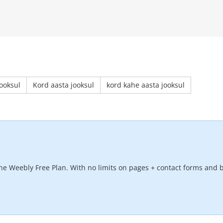
ooksul
Kord aasta jooksul
kord kahe aasta jooksul
he Weebly Free Plan. With no limits on pages + contact forms and b