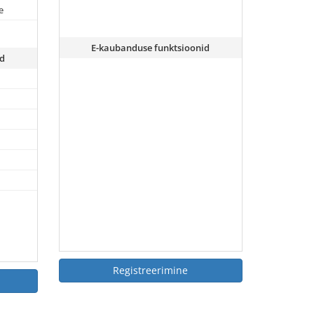
e
E-kaubanduse funktsioonid
d
Registreerimine