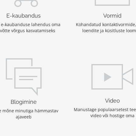
E-kaubandus
Vormid
ik e-kaubanduse lahendus oma
Kohandatud kontaktivormide,
evõtte võrgus kasvatamiseks
loendite ja küsitluste loo
Video
Blogimine
Manustage populaarsetest tee
e mõne minutiga hämmastav
video või hostige oma
ajaveeb