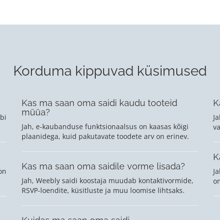
Korduma kippuvad küsimused
Kas ma saan oma saidi kaudu tooteid
K
müüa?
bi
Ja
Jah, e-kaubanduse funktsionaalsus on kaasas kõigi
va
plaanidega, kuid pakutavate toodete arv on erinev.
K
Kas ma saan oma saidile vorme lisada?
on
Ja
Jah, Weebly saidi koostaja muudab kontaktivormide,
om
RSVP-loendite, küsitluste ja muu loomise lihtsaks.