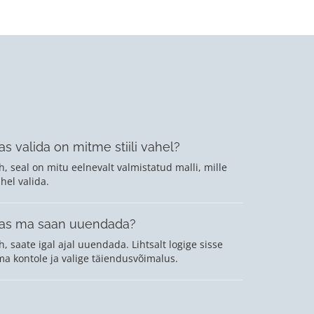
as valida on mitme stiili vahel?
h, seal on mitu eelnevalt valmistatud malli, mille
hel valida.
as ma saan uuendada?
h, saate igal ajal uuendada. Lihtsalt logige sisse
a kontole ja valige täiendusvõimalus.