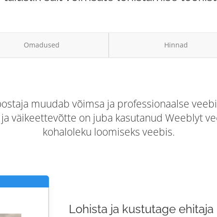
Omadused
Hinnad
staja muudab võimsa ja professionaalse veebisa
a ja väikeettevõtte on juba kasutanud Weeblyt ve
kohaloleku loomiseks veebis.
Lohista ja kustutage ehitaja