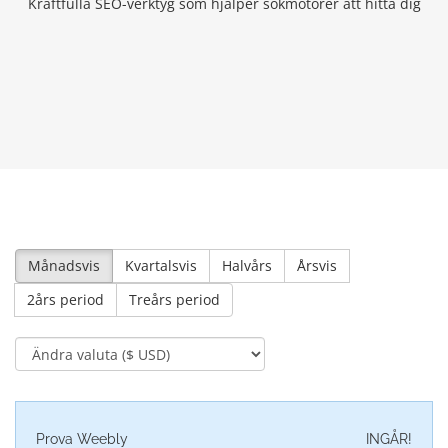
Kraftfulla SEO-verktyg som hjälper sökmotorer att hitta dig
Månadsvis
Kvartalsvis
Halvårs
Årsvis
2års period
Treårs period
Prova Weebly
INGÅR!