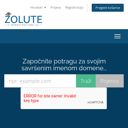
Hrvatski
Prijava
Registtracija
Pregled košarice
Preba
navig
Započnite potragu za svojim
savršenim imenom domene...