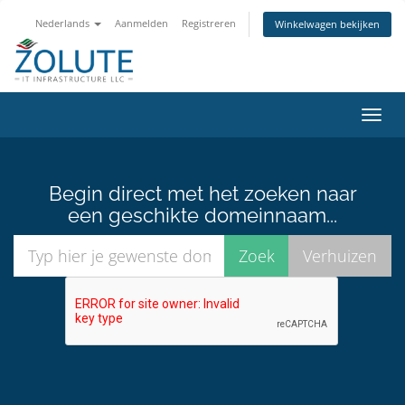
Nederlands
Aanmelden
Registreren
Winkelwagen bekijken
Navig
in-/u
Begin direct met het zoeken naar
een geschikte domeinnaam...