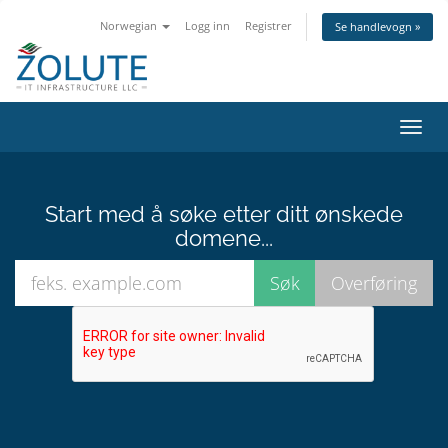
Norwegian
Logg inn
Registrer
Se handlevogn »
Bytt
navig
Start med å søke etter ditt ønskede
domene...