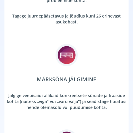
probleemide kohta.
Tagage juurdepääsetavus ja jõudlus kuni 26 erinevast
asukohast.
MÄRKSÕNA JÄLGIMINE
Jälgige veebisaidi allikaid konkreetsete sõnade ja fraaside
kohta (näiteks „viga” või „varu välja”) ja seadistage hoiatusi
nende olemasolu või puudumise kohta.