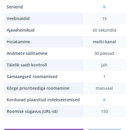
Serverid
Veebisaidid
15
Ajavahemikud
60 sekundid
Hoiatamine
multi-kanal
Andmete säilitamine
30 päevad
Täielik saidi kontroll
jah
Samaaegsed roomamised
1
Kõrge prioriteediga roomamine
manuaal
Korduvad plaanitud indekseerimised
Roomise sügavus (URL-id)
150