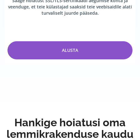
Saage hoiatust SSL/TLS-sertifikaadi aegumise kohta ja
veenduge, et teie külastajad saaksid teie veebisaidile alati
turvaliselt juurde pääseda.
ALUSTA
Hankige hoiatusi oma
lemmikrakenduse kaudu