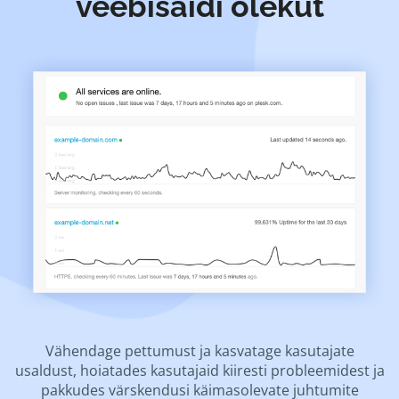
veebisaidi olekut
Vähendage pettumust ja kasvatage kasutajate
usaldust, hoiatades kasutajaid kiiresti probleemidest ja
pakkudes värskendusi käimasolevate juhtumite