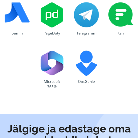
Samm
PageDuty
Telegramm
Kari
Microsoft
OpsGenie
365®
Jälgige ja edastage oma