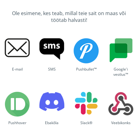
Ole esimene, kes teab, millal teie sait on maas või
töötab halvasti!
E-mail
SMS
Pushbullet™
Google'i
vestlus™
Pushhover
Ebakõla
Slack®
Veebikonks