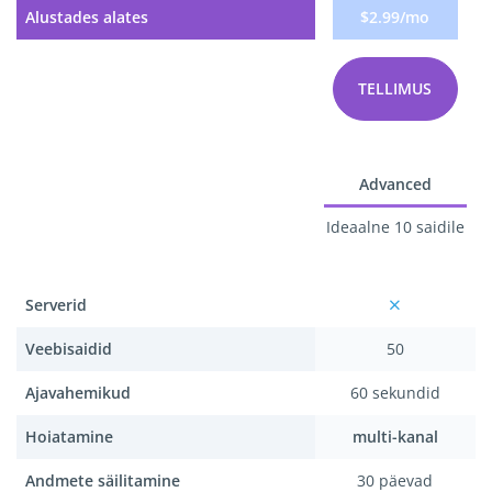
Alustades alates
$2.99/mo
TELLIMUS
Advanced
Ideaalne 10 saidile
Serverid
Veebisaidid
50
Ajavahemikud
60 sekundid
Hoiatamine
multi-kanal
Andmete säilitamine
30 päevad