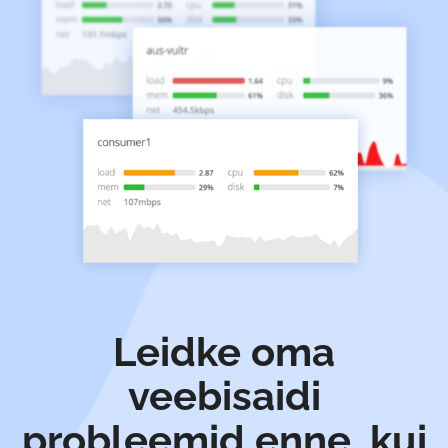
Leidke oma
veebisaidi
probleemid enne, kui