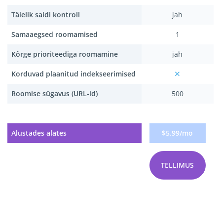
Täielik saidi kontroll
jah
Samaaegsed roomamised
1
Kõrge prioriteediga roomamine
jah
Korduvad plaanitud indekseerimised
Roomise sügavus (URL-id)
500
Alustades alates
$5.99/mo
TELLIMUS