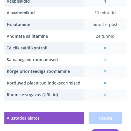
Veebisaidid
1
Ajavahemikud
10 minutid
Hoiatamine
ainult e-post
Andmete säilitamine
24 tunnid
Täielik saidi kontroll
Samaaegsed roomamised
Kõrge prioriteediga roomamine
Korduvad plaanitud indekseerimised
Roomise sügavus (URL-id)
Alustades alates
Tasuta