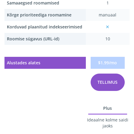
Samaaegsed roomamised
1
Kõrge prioriteediga roomamine
manuaal
Korduvad plaanitud indekseerimised
Roomise sügavus (URL-id)
10
Alustades alates
$1.99/mo
TELLIMUS
Plus
Ideaalne kolme saidi
jaoks