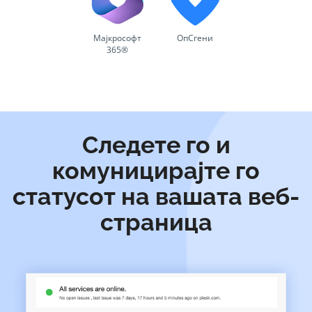
Мајкрософт
ОпСгени
365®
Следете го и
комуницирајте го
статусот на вашата веб-
страница