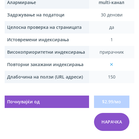
Алармирање
multi-канал
Задржување на податоци
30 денови
Целосна проверка на страницата
да
Истовремени индексирања
1
Високоприоритетни индексирања
прирачник
Повторни закажани индексирања
Длабочина на ползи (URL адреси)
150
Почнувајќи од
$2.99/мо
НАРАЧКА