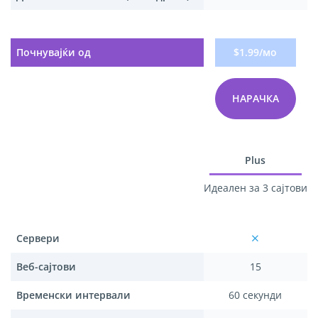
Почнувајќи од
$1.99/мо
НАРАЧКА
Plus
Идеален за 3 сајтови
Сервери
Веб-сајтови
15
Временски интервали
60 секунди