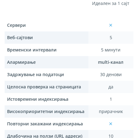
Идеален за 1 сајт
Сервери
Веб-сајтови
5
Временски интервали
5 минути
Алармирање
multi-канал
Задржување на податоци
30 денови
Целосна проверка на страницата
да
Истовремени индексирања
1
Високоприоритетни индексирања
прирачник
Повторни закажани индексирања
Длабочина на ползи (URL адреси)
10