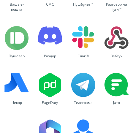
Ваша е-
СМС
Пушбулет™
Разговор на
пошта
Гугл™
Пушовер
Раздор
Слак®
Вебхук
Чекор
PageDuty
Телеграма
Јато