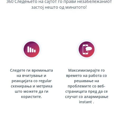
360 Следењето на сајтот го прави незабележаниот
застој нешто од минатото!
Следете ги времињата
Максимизирајте го
на вчитување и
времето на работа со
реакцијата со
regular
решавање на
скенирања
и метрика
проблемите со веб-
што можете да ги
страницата пред да се
користите.
случат со алармирање
instant .