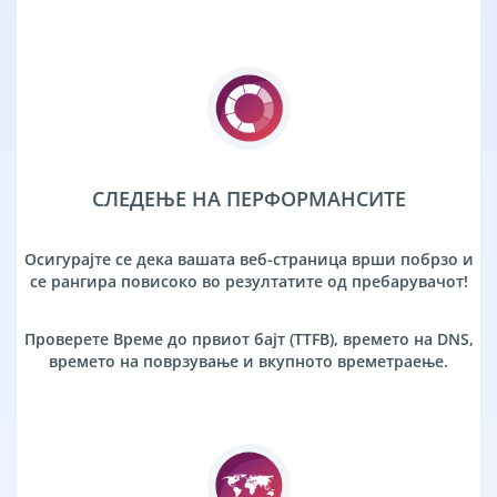
СЛЕДЕЊЕ НА ПЕРФОРМАНСИТЕ
Осигурајте се дека вашата веб-страница врши побрзо и
се рангира повисоко во резултатите од пребарувачот!
Проверете Време до првиот бајт (TTFB), времето на DNS,
времето на поврзување и вкупното времетраење.