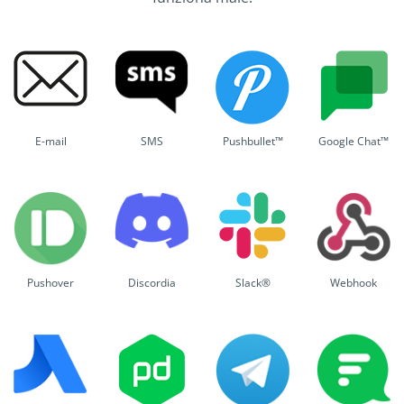
E-mail
SMS
Pushbullet™
Google Chat™
Pushover
Discordia
Slack®
Webhook