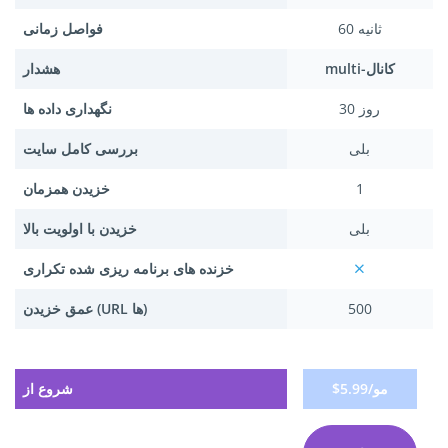
60 ثانیه
فواصل زمانی
multi-کانال
هشدار
30 روز
نگهداری داده ها
بلی
بررسی کامل سایت
1
خزیدن همزمان
بلی
خزیدن با اولویت بالا
خزنده های برنامه ریزی شده تکراری
500
عمق خزیدن (URL ها)
$5.99/مو
شروع از