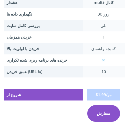
multi-کانال
هشدار
30 روز
نگهداری داده ها
بلی
بررسی کامل سایت
1
خزیدن همزمان
کتابچه راهنمای
خزیدن با اولویت بالا
خزنده های برنامه ریزی شده تکراری
10
عمق خزیدن (URL ها)
$1.99/مو
شروع از
سفارش