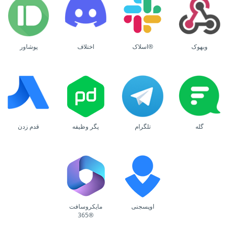
وبهوک
اسلاک®
اختلاف
پوشاور
گله
تلگرام
پگر وظیفه
قدم زدن
اوپسجنی
مایکروسافت
365®