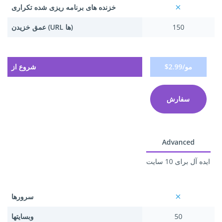
خزنده های برنامه ریزی شده تکراری
150
عمق خزیدن (URL ها)
$2.99/مو
شروع از
سفارش
Advanced
ایده آل برای 10 سایت
سرورها
50
وبسایتها