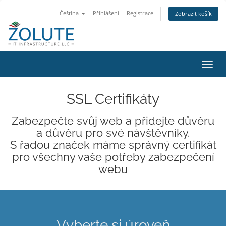
Čeština
Přihlášení
Registrace
Zobrazit košík
Přep
navig
SSL Certifikáty
Zabezpečte svůj web a přidejte důvěru
a důvěru pro své návštěvníky.
S řadou značek máme správný certifikát
pro všechny vaše potřeby zabezpečení
webu
Vyberte si úroveň