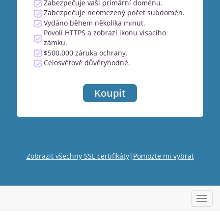
Zabezpečuje vaši primární doménu.
Zabezpečuje neomezený počet subdomén.
Vydáno během několika minut.
Povolí HTTPS a zobrazí ikonu visacího
zámku.
$500,000 záruka ochrany.
Celosvětově důvěryhodné.
Koupit
Zobrazit všechny SSL certifikáty
|
Pomozte mi vybrat
Přep
navig