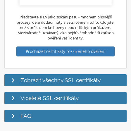
Představte si EV jako získání pasu - mnohem přísnější
procesy, delší dodací lhůty a větší ověření toho, kdo jste,
než s průkazem knihovny nebo řidičským průkazem.
Mezinárodně uznávaný jako nejdůvěryhodnější způsob
ověření vaší identity.
Procházet certifikáty rozšířeného ověření
Zobrazit všechny SSL certifikáty
Víceleté SSL certifikáty
FAQ