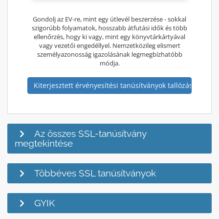
Gondolj az EV-re, mint egy útlevél beszerzése - sokkal
szigorúbb folyamatok, hosszabb átfutási idők és több
ellenőrzés, hogy ki vagy, mint egy könyvtárkártyával
vagy vezetői engedéllyel. Nemzetközileg elismert
személyazonosság igazolásának legmegbízhatóbb
módja.
Kiterjesztett érvényesítési tanúsítványok tallózása
Az összes SSL-tanúsítvány
megtekintése
Többéves SSL tanúsítványok
GYIK