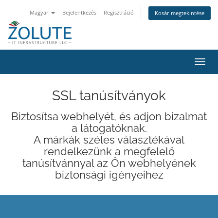
Magyar
Bejelentkezés
Regisztráció
Kosár megtekintése
Váltá
a
navig
SSL tanúsítványok
Biztosítsa webhelyét, és adjon bizalmat
a látogatóknak.
A márkák széles választékával
rendelkezünk a megfelelő
tanúsítvánnyal az Ön webhelyének
biztonsági igényeihez