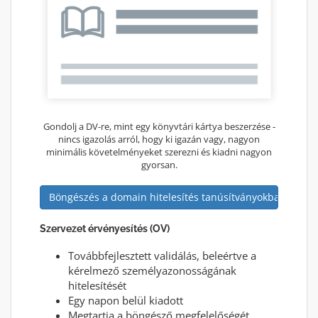
Gondolj a DV-re, mint egy könyvtári kártya beszerzése -
nincs igazolás arról, hogy ki igazán vagy, nagyon
minimális követelményeket szerezni és kiadni nagyon
gyorsan.
Böngészés a domain hitelesítés tanúsítványokban
Szervezet érvényesítés (OV)
Továbbfejlesztett validálás, beleértve a
kérelmező személyazonosságának
hitelesítését
Egy napon belül kiadott
Megtartja a böngésző megfelelőségét