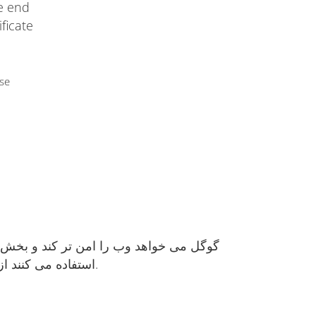
he end
ificate
use
گوگل می خواهد وب را امن تر کند و بخش ب
همین دلیل نشان داده شده است که وب سایت هایی که از SSL استفاده می کنند از رتبه بالاتر در نتایج جستجو بهره مند می شوند.