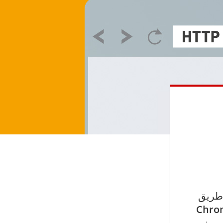
Chro
SS را