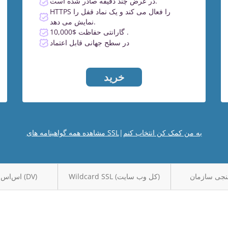
در عرض چند دقیقه صادر شده است.
HTTPS را فعال می کند و یک نماد قفل را
نمایش می دهد.
گارانتی حفاظت $10,000 .
در سطح جهانی قابل اعتماد
خرید
به من کمک کن انتخاب کنم
|
مشاهده همه گواهینامه های SSL
Wildcard SSL (کل وب سایت)
اس‌اس‌اس اساسی (DV)