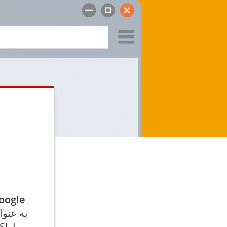
oogle
به عنو