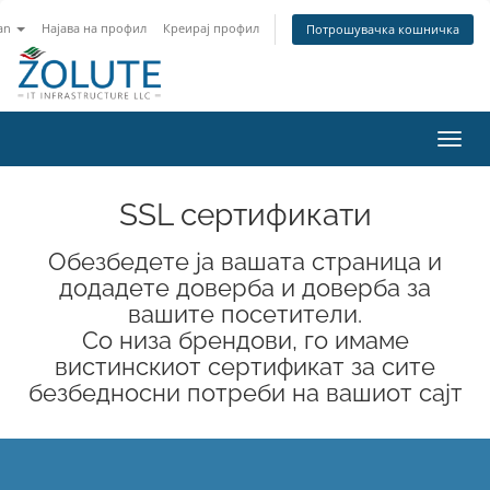
an
Најава на профил
Креирај профил
Потрошувачка кошничка
Вклу
ја
нави
SSL сертификати
Обезбедете ја вашата страница и
додадете доверба и доверба за
вашите посетители.
Со низа брендови, го имаме
вистинскиот сертификат за сите
безбедносни потреби на вашиот сајт