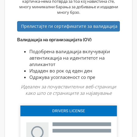
картичка-нема потврда за тоа кој навистина сте,
многу минимални барања за добивање и издадени
многу брзо.
Прелистајте ги сертификатите за валидација
Валидација на организацијата (OV)
Подобрена валидација вклучувајќи
автентикација на идентитетот на
апликантот
Издаден во рок од еден ден
Одржува усогласеност со пре
Идеален за почувствителни веб-страници
како што се страниците за најавување