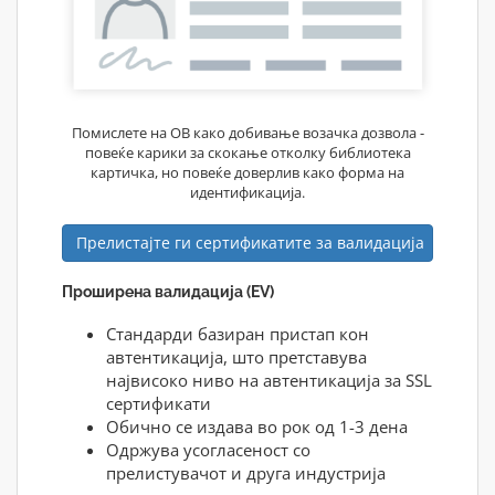
Помислете на ОВ како добивање возачка дозвола -
повеќе карики за скокање отколку библиотека
картичка, но повеќе доверлив како форма на
идентификација.
Прелистајте ги сертификатите за валидација
Проширена валидација (EV)
Стандарди базиран пристап кон
автентикација, што претставува
највисоко ниво на автентикација за SSL
сертификати
Обично се издава во рок од 1-3 дена
Одржува усогласеност со
прелистувачот и друга индустрија