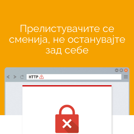
Прелистувачите се
сменија, не останувајте
зад себе