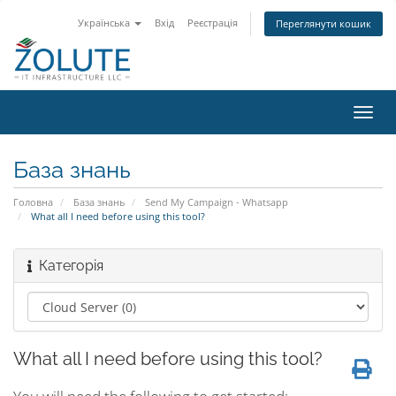
Українська
Вхід
Реєстрація
Переглянути кошик
Пере
наві
База знань
Головна
База знань
Send My Campaign - Whatsapp
What all I need before using this tool?
Категорія
What all I need before using this tool?