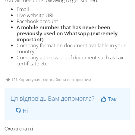
You will need the following to get started:
Email
Live website URL
Facebook account
A mobile number that has never been
previously used on WhatsApp (extremely
important)
Company formation document available in your
country
Company address proof document such as tax
certificate etc.
121 Користувачі, які знайшли це корисним
Ця відповідь Вам допомогла?
Так
Ні
Схожі статті